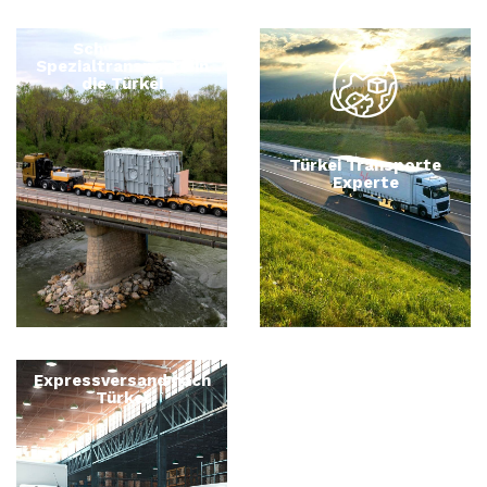
Schwer und
Spezialtransporte in
die Türkei
Türkei Transporte
Experte
Expressversand nach
Türkei