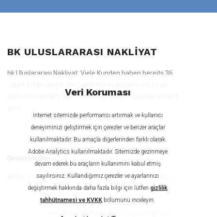
BK ULUSLARARASI NAKLIYAT
bk Uluslararası Nakliyat; Viele Kunden haben bereits 36
Jahre Erfahrung in der Sektkellerei gesammelt Es ist
Veri Koruması
nicht erforderlich, dass ein Konto mit A+-Qualität erstellt
wird.
İnternet sitemizde performansı artırmak ve kullanıcı
deneyiminizi geliştirmek için çerezler ve benzer araçlar
kullanılmaktadır. Bu amaçla diğerlerinden farklı olarak
Adobe Analytics kullanılmaktadır. Sitemizde gezinmeye
Devamını Oku
devam ederek bu araçların kullanımını kabul etmiş
|
sayılırsınız. Kullandığımız çerezler ve ayarlarınızı
|
|
ADSp
Global Lojistik - Imperssum
Veri Koruması
değiştirmek hakkında daha fazla bilgi için lütfen
gizlilik
tahhütnamesi ve KVKK
bölümünü inceleyin.
Tüm Hakları Saklıdır. © 2020 | bk Logistics