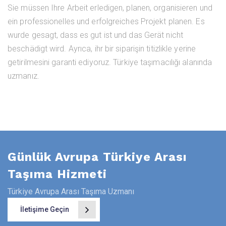
Sie müssen Ihre Arbeit erledigen, planen, organisieren und
ein professionelles und erfolgreiches Projekt planen. Es
wurde gesagt, dass es gut ist und das Gerät nicht
beschädigt wird. Ayrıca, ihr bir siparişin titizlikle yerine
getirilmesini garanti ediyoruz. Türkiye taşımacılığı alanında
uzmanız.
Günlük Avrupa Türkiye Arası
Taşıma Hizmeti
Türkiye Avrupa Arası Taşıma Uzmanı
İletişime Geçin