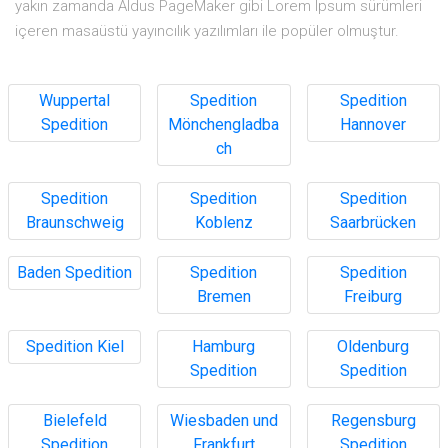
yakın zamanda Aldus PageMaker gibi Lorem Ipsum sürümleri
içeren masaüstü yayıncılık yazılımları ile popüler olmuştur.
Wuppertal
Spedition
Spedition
Spedition
Mönchengladba
Hannover
ch
Spedition
Spedition
Spedition
Braunschweig
Koblenz
Saarbrücken
Baden Spedition
Spedition
Spedition
Bremen
Freiburg
Spedition Kiel
Hamburg
Oldenburg
Spedition
Spedition
Bielefeld
Wiesbaden und
Regensburg
Spedition
Frankfurt
Spedition