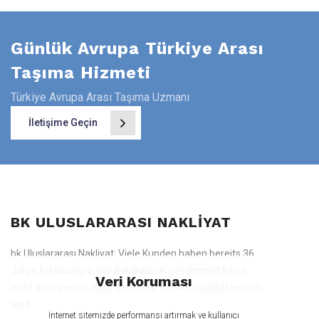
Günlük Avrupa Türkiye Arası
Taşıma Hizmeti
Türkiye Avrupa Arası Taşıma Uzmanı
İletişime Geçin
BK ULUSLARARASI NAKLIYAT
bk Uluslararası Nakliyat; Viele Kunden haben bereits 36
Jahre Erfahrung in der Sektkellerei gesammelt Es ist
Veri Koruması
nicht erforderlich, dass ein Konto mit A+-Qualität erstellt
wird.
İnternet sitemizde performansı artırmak ve kullanıcı